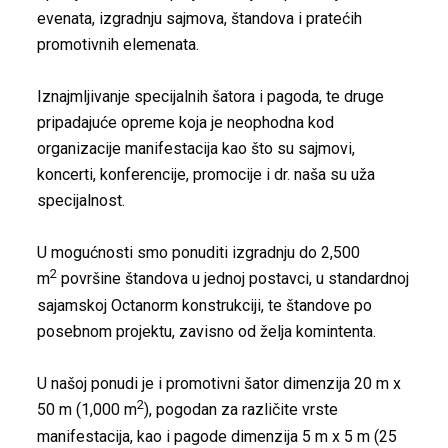
evenata, izgradnju sajmova, štandova i pratećih
promotivnih elemenata.
Iznajmljivanje specijalnih šatora i pagoda, te druge
pripadajuće opreme koja je neophodna kod
organizacije manifestacija kao što su sajmovi,
koncerti, konferencije, promocije i dr. naša su uža
specijalnost.
U mogućnosti smo ponuditi izgradnju do 2,500
2
m
površine štandova u jednoj postavci, u standardnoj
sajamskoj Octanorm konstrukciji, te štandove po
posebnom projektu, zavisno od želja komintenta.
U našoj ponudi je i promotivni šator dimenzija 20 m x
2
50 m (1,000 m
), pogodan za različite vrste
manifestacija, kao i pagode dimenzija 5 m x 5 m (25