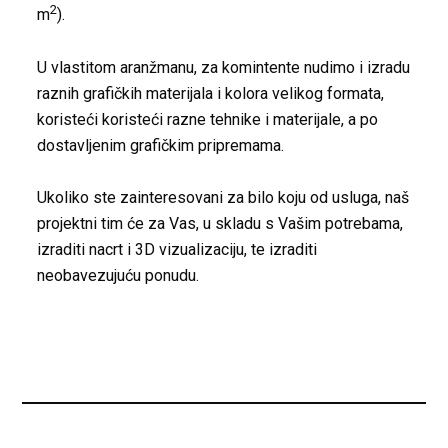
2
m
).
U vlastitom aranžmanu, za komintente nudimo i izradu
raznih grafičkih materijala i kolora velikog formata,
koristeći koristeći razne tehnike i materijale, a po
dostavljenim grafičkim pripremama.
Ukoliko ste zainteresovani za bilo koju od usluga, naš
projektni tim će za Vas, u skladu s Vašim potrebama,
izraditi nacrt i 3D vizualizaciju, te izraditi
neobavezujuću ponudu.