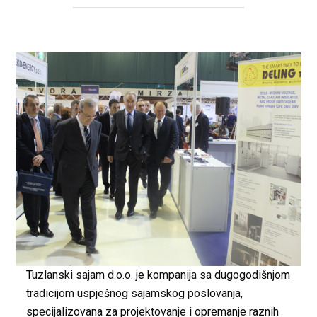
Tuzlanski sajam d.o.o. je kompanija sa dugogodišnjom
tradicijom uspješnog sajamskog poslovanja,
specijalizovana za projektovanje i opremanje raznih